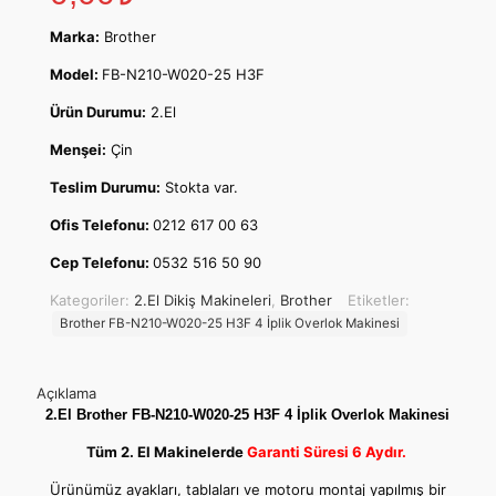
Marka:
Brother
Model:
FB-N210-W020-25 H3F
Ürün Durumu:
2.El
Menşei:
Çin
Teslim Durumu:
Stokta var.
Ofis Telefonu:
0212 617 00 63
Cep Telefonu:
0532 516 50 90
Kategoriler:
2.El Dikiş Makineleri
,
Brother
Etiketler:
Brother FB-N210-W020-25 H3F 4 İplik Overlok Makinesi
Açıklama
2.El Brother FB-N210-W020-25 H3F 4 İplik Overlok Makinesi
Tüm 2. El Makinelerde
Garanti Süresi 6 Aydır.
Ürünümüz ayakları, tablaları ve motoru montaj yapılmış bir